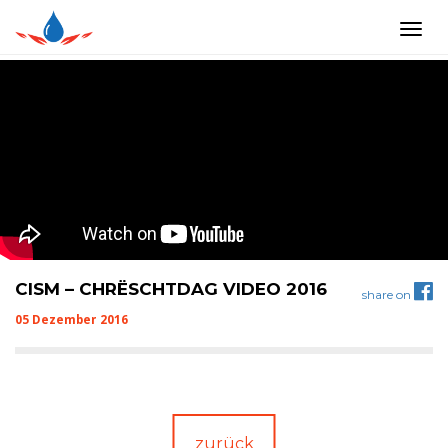
Togg
navi
CISM – CHRËSCHTDAG VIDEO 2016
share on
05 Dezember 2016
zurück